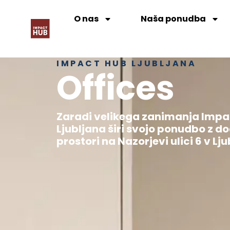
O nas
Naša ponudba
IMPACT HUB LJUBLJANA
Offices
Zaradi velikega zanimanja Impa
Ljubljana širi svojo ponudbo z d
prostori na Nazorjevi ulici 6 v Lju