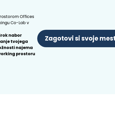
prostorom Offices
rkingu Co-Lab v
irok nabor
Zagotovi si svoje mes
šanje tvojega
možnosti najema
working prostoru