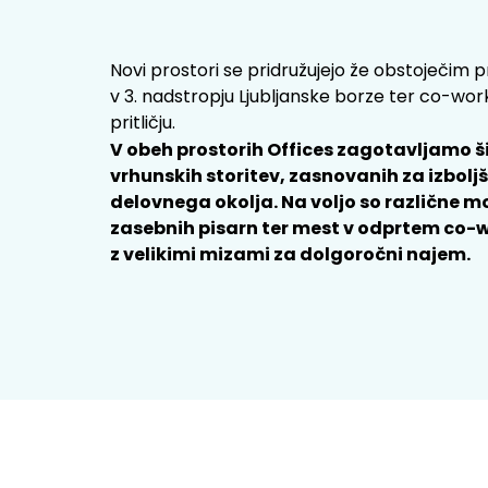
Novi prostori se pridružujejo že obstoječim 
v 3. nadstropju Ljubljanske borze ter co-wo
pritličju.
V obeh prostorih Offices zagotavljamo š
vrhunskih storitev, zasnovanih za izbolj
delovnega okolja. Na voljo so različne 
zasebnih pisarn ter mest v odprtem co-
z velikimi mizami za dolgoročni najem.