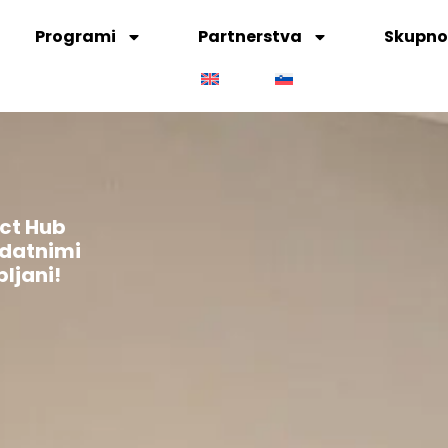
Programi
Partnerstva
Skupno
ct Hub
odatnimi
bljani!