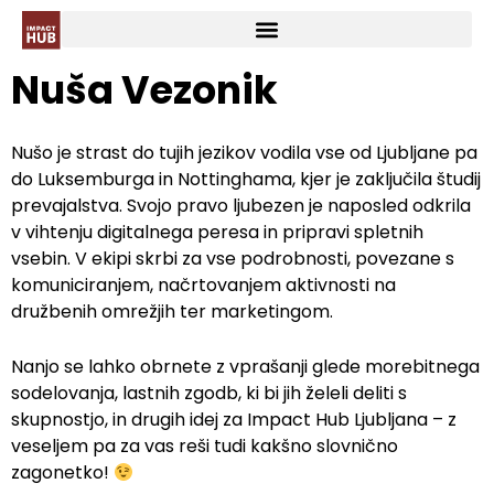
Nuša Vezonik
Nušo je strast do tujih jezikov vodila vse od Ljubljane pa
do Luksemburga in Nottinghama, kjer je zaključila študij
prevajalstva. Svojo pravo ljubezen je naposled odkrila
v vihtenju digitalnega peresa in pripravi spletnih
vsebin. V ekipi skrbi za vse podrobnosti, povezane s
komuniciranjem, načrtovanjem aktivnosti na
družbenih omrežjih ter marketingom.
Nanjo se lahko obrnete z vprašanji glede morebitnega
sodelovanja, lastnih zgodb, ki bi jih želeli deliti s
skupnostjo, in drugih idej za Impact Hub Ljubljana – z
veseljem pa za vas reši tudi kakšno slovnično
zagonetko!