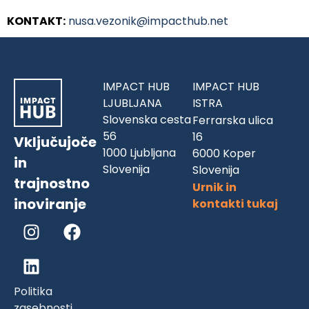
KONTAKT:
nusa.vezonik@impacthub.net
IMPACT HUB
IMPACT HUB
LJUBLJANA
ISTRA
Slovenska cesta
Ferrarska ulica
56
16
Vključujoče
1000 Ljubljana
6000 Koper
in
Slovenija
Slovenija
trajnostno
Urnik in
inoviranje
kontakti tukaj
Politika
zasebnosti