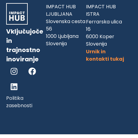
IMPACT HUB
IMPACT HUB
LJUBLJANA
ISTRA
Slovenska cesta
Ferrarska ulica
56
16
Vključujoče
1000 Ljubljana
6000 Koper
in
Slovenija
Slovenija
trajnostno
Urnik in
inoviranje
kontakti tukaj
Politika
zasebnosti