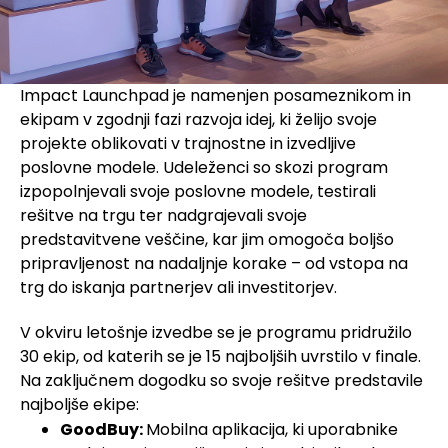
Impact Launchpad je namenjen posameznikom in
ekipam v zgodnji fazi razvoja idej, ki želijo svoje
projekte oblikovati v trajnostne in izvedljive
poslovne modele. Udeleženci so skozi program
izpopolnjevali svoje poslovne modele, testirali
rešitve na trgu ter nadgrajevali svoje
predstavitvene veščine, kar jim omogoča boljšo
pripravljenost na nadaljnje korake – od vstopa na
trg do iskanja partnerjev ali investitorjev.
V okviru letošnje izvedbe se je programu pridružilo
30 ekip, od katerih se je 15 najboljših uvrstilo v finale.
Na zaključnem dogodku so svoje rešitve predstavile
najboljše ekipe:
GoodBuy:
Mobilna aplikacija, ki uporabnike