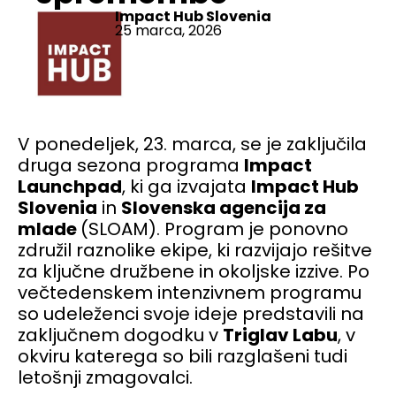
Impact Hub Slovenia
25 marca, 2026
V ponedeljek, 23. marca, se je zaključila
druga sezona programa
Impact
Launchpad
, ki ga izvajata
Impact Hub
Slovenia
in
Slovenska agencija za
mlade
(SLOAM). Program je ponovno
združil raznolike ekipe, ki razvijajo rešitve
za ključne družbene in okoljske izzive. Po
večtedenskem intenzivnem programu
so udeleženci svoje ideje predstavili na
zaključnem dogodku v
Triglav Labu
, v
okviru katerega so bili razglašeni tudi
letošnji zmagovalci.