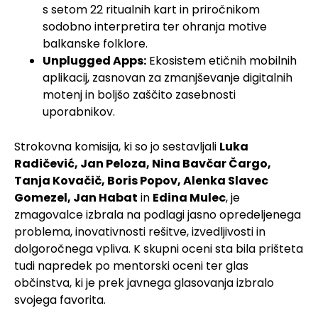
s setom 22 ritualnih kart in priročnikom
sodobno interpretira ter ohranja motive
balkanske folklore.
Unplugged Apps:
Ekosistem etičnih mobilnih
aplikacij, zasnovan za zmanjševanje digitalnih
motenj in boljšo zaščito zasebnosti
uporabnikov.
Strokovna komisija, ki so jo sestavljali
Luka
Radičević, Jan Peloza, Nina Bavčar Čargo,
Tanja Kovačič, Boris Popov, Alenka Slavec
Gomezel, Jan Habat
in
Edina Mulec
, je
zmagovalce izbrala na podlagi jasno opredeljenega
problema, inovativnosti rešitve, izvedljivosti in
dolgoročnega vpliva. K skupni oceni sta bila prišteta
tudi napredek po mentorski oceni ter glas
občinstva, ki je prek javnega glasovanja izbralo
svojega favorita.