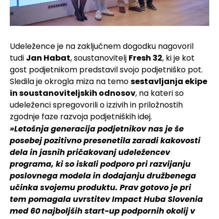
Udeležence je na zaključnem dogodku nagovoril
tudi
Jan Habat
, soustanovitelj
Fresh 32
, ki je kot
gost podjetnikom predstavil svojo podjetniško pot.
Sledila je okrogla miza na temo
sestavljanja ekipe
in soustanoviteljskih odnosov
, na kateri so
udeleženci spregovorili o izzivih in priložnostih
zgodnje faze razvoja podjetniških idej.
»Letošnja generacija podjetnikov nas je še
posebej pozitivno presenetila zaradi kakovosti
dela in jasnih pričakovanj udeležencev
programa, ki so iskali podporo pri razvijanju
poslovnega modela in dodajanju družbenega
učinka svojemu produktu. Prav gotovo je pri
tem pomagala uvrstitev Impact Huba Slovenia
med 60 najboljših start-up podpornih okolij v