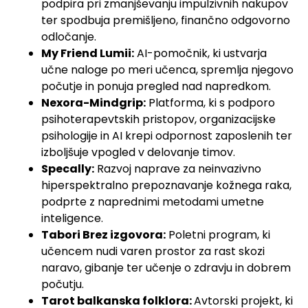
podpira pri zmanjševanju impulzivnih nakupov
ter spodbuja premišljeno, finančno odgovorno
odločanje.
My Friend Lumii:
AI-pomočnik, ki ustvarja
učne naloge po meri učenca, spremlja njegovo
počutje in ponuja pregled nad napredkom.
Nexora-Mindgrip:
Platforma, ki s podporo
psihoterapevtskih pristopov, organizacijske
psihologije in AI krepi odpornost zaposlenih ter
izboljšuje vpogled v delovanje timov.
Specally:
Razvoj naprave za neinvazivno
hiperspektralno prepoznavanje kožnega raka,
podprte z naprednimi metodami umetne
inteligence.
Tabori Brez izgovora:
Poletni program, ki
učencem nudi varen prostor za rast skozi
naravo, gibanje ter učenje o zdravju in dobrem
počutju.
Tarot balkanska folklora:
Avtorski projekt, ki