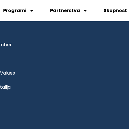
Programi
Partnerstva
Skupnost
ember
T
 Values
talija