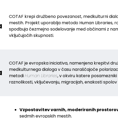
COTAF krepi družbeno povezanost, medkulturni dialo
mestih. Projekt uporablja metodo Human Libraries, ra
a
spodbuja čezmejno sodelovanje med občinami z name
vključujočih skupnosti.
COTAF je evropska iniciativa, namenjena krepitvi d
medkulturnega dialoga v času naraščajoče polarizacij
a
metodi
Human Libraries
, v okviru katere posamezniki 
raznolikosti, vključevanju, migracijah, enakosti spolov i
Vzpostavitev varnih, moderiranih prostorov
sedmih evropskih mestih.