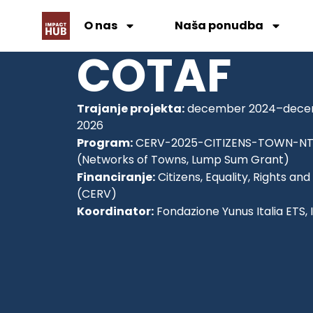
O nas
Naša ponudba
COTAF
Trajanje projekta:
december 2024–dec
2026
Program:
CERV-2025-CITIZENS-TOWN-N
(Networks of Towns, Lump Sum Grant)
Financiranje:
Citizens, Equality, Rights and
(CERV)
Koordinator:
Fondazione Yunus Italia ETS, I