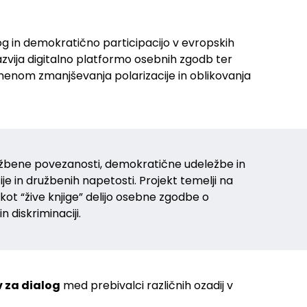
g in demokratično participacijo v evropskih
zvija digitalno platformo osebnih zgodb ter
nom zmanjševanja polarizacije in oblikovanja
ružbene povezanosti, demokratične udeležbe in
e in družbenih napetosti. Projekt temelji na
kot “žive knjige” delijo osebne zgodbe o
n diskriminaciji.
 za dialog
med prebivalci različnih ozadij v